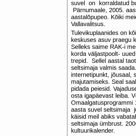
suvel on korraldatud bu
Pärnumaale, 2005. aast
aastalõpupeo. Kõiki meie
Vallavalitsus.
Tulevikuplaanides on k
keskuses asuv praegu k
Selleks saime RAK-i mee
korda väljastpoolt- uued
trepid. Sellel aastal tao
seltsimaja valmis saada
internetipunkt, jõusaal, 
majutamiseks. Seal saab
pidada peiesid. Vajadu
osta igapäevast leiba. V
Omaalgatusprogrammi 19
aasta suvel seltsimaja j
käisid meil abiks vabatah
seltsimaja ümbrust. 2006
kultuurikalender.