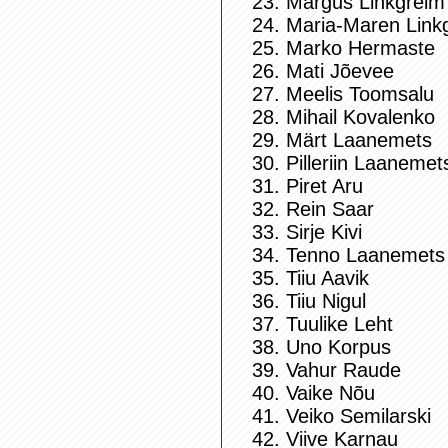
23. Margus Linkgreim
24. Maria-Maren Link
25. Marko Hermaste
26. Mati Jõevee
27. Meelis Toomsalu
28. Mihail Kovalenko
29. Märt Laanemets
30. Pilleriin Laanemet
31. Piret Aru
32. Rein Saar
33. Sirje Kivi
34. Tenno Laanemets
35. Tiiu Aavik
36. Tiiu Nigul
37. Tuulike Leht
38. Uno Korpus
39. Vahur Raude
40. Vaike Nõu
41. Veiko Semilarski
42. Viive Karnau