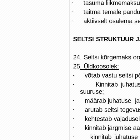
·
tasuma liikmemaksu 
·
täitma temale pandud
·
aktiivselt osalema s
SELTSI STRUKTUUR 
24. Seltsi kõrgemaks or
25
. Üldkoosolek:
·
võtab vastu seltsi p
·
Kinnitab juhat
suuruse;
·
määrab juhatuse ja 
·
arutab seltsi tegevu
·
kehtestab vajadusel
·
kinnitab järgmise a
·
kinnitab juhatus