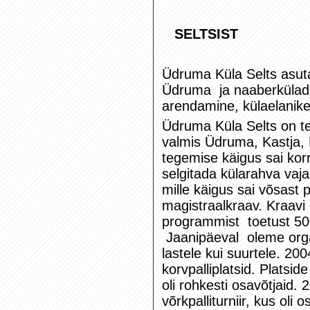
SELTSIST
Üdruma Küla Selts asutat
Üdruma ja naaberkülade 
arendamine, külaelanik
Üdruma Küla Selts on te
valmis Üdruma, Kastja, 
tegemise käigus sai korr
selgitada külarahva vaj
mille käigus sai võsas
magistraalkraav. Kraav
programmist toetust 500
Jaanipäeval oleme organi
lastele kui suurtele. 200
korvpalliplatsid. Platsid
oli rohkesti osavõtjaid. 
võrkpalliturniir, kus ol