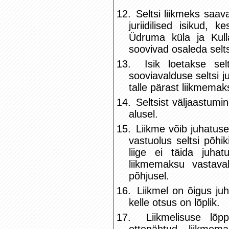
12.
Seltsi liikmeks saava
juriidilised isikud,
Üdruma küla ja Kull
soovivad osaleda selt
13.
Isik loetakse se
sooviavalduse seltsi j
talle pärast liikmemak
14.
Seltsist väljaastumi
alusel.
15.
Liikme võib juhatuse
vastuolus seltsi põhik
liige ei täida juha
liikmemaksu vastava
põhjusel.
16.
Liikmel on õigus ju
kelle otsus on lõplik.
17.
Liikmelisuse lõ