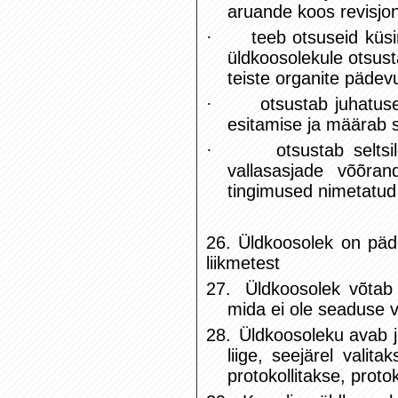
aruande koos revisjo
·
teeb otsuseid küsi
üldkoosolekule otsust
teiste organite pädev
·
otsustab juhatus
esitamise ja määrab s
·
otsustab selts
vallasasjade võõra
tingimused nimetatud
26. Üldkoosolek on päd
liikmetest
27.
Üldkoosolek võtab 
mida ei ole seaduse v
28.
Üldkoosoleku avab 
liige, seejärel valit
protokollitakse, protok