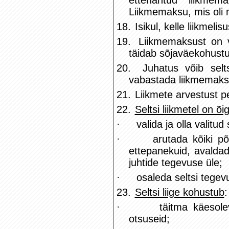
ettenähtud liikmem
Liikmemaksu, mis oli 
18.
Isikul, kelle liikmeli
19.
Liikmemaksust on v
täidab sõjaväekohustu
20.
Juhatus võib selt
vabastada liikmemaks
21.
Liikmete arvestust pe
22.
Seltsi liikmetel on õi
·
valida ja olla valitud
·
arutada kõiki p
ettepanekuid, avaldad
juhtide tegevuse üle;
·
osaleda seltsi tegev
23.
Seltsi liige kohustub
:
·
täitma käesole
otsuseid;