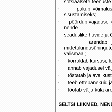
sotsiaalsete teenust
·
pakub võimalus
sisustamiseks;
·
pöördub vajadusel o
nende
seaduslike huvide ja
·
arendab j
mittetulundusühingu
välismaal;
·
korraldab kursusi, l
·
annab vajadusel välja 
·
tõstatab ja avaliku
·
teeb ettepanekuid ja
·
töötab välja küla a
SELTSI LIIKMED, NE