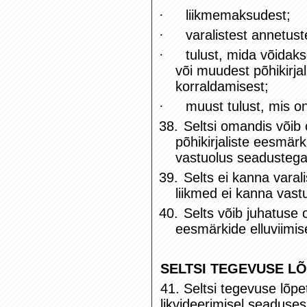
·
liikmemaksudest;
·
varalistest annetuste
·
tulust, mida võidaks
või muudest põhikirjal
korraldamisest;
·
muust tulust, mis on
38.
Seltsi omandis võib 
põhikirjaliste eesmär
vastuolus seadustega
39.
Selts ei kanna varal
liikmed ei kanna vastu
40.
Selts võib juhatuse 
eesmärkide elluviimis
SELTSI TEGEVUSE L
41. Seltsi tegevuse lõpe
likvideerimisel seaduses