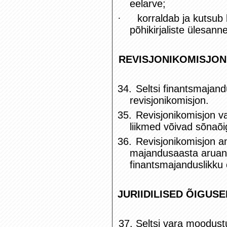
eelarve;
·
korraldab ja kutsub 
põhikirjaliste ülesanne
REVISJONIKOMISJON
34.
Seltsi finantsmajand
revisjonikomisjon.
35.
Revisjonikomisjon va
liikmed võivad sõnaõi
36.
Revisjonikomisjon a
majandusaasta aruande 
finantsmajanduslikku 
JURIIDILISED ÕIGUS
37. Seltsi vara moodust