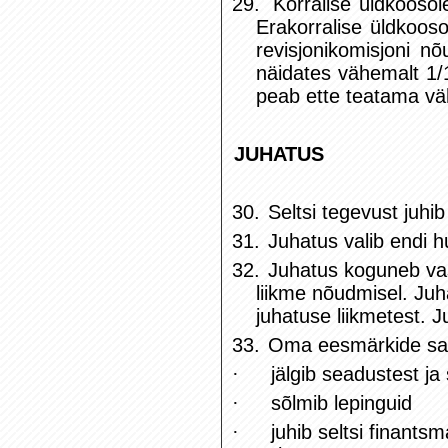
29.
Korralise üldkooso
Erakorralise üldkoos
revisjonikomisjoni nõ
näidates vähemalt 1/1
peab ette teatama vä
JUHATUS
30.
Seltsi tegevust juhib
31.
Juhatus valib endi h
32.
Juhatus koguneb vas
liikme nõudmisel. Juh
juhatuse liikmetest. J
33.
Oma eesmärkide saa
·
jälgib seadustest ja 
·
sõlmib lepinguid
·
juhib seltsi finants