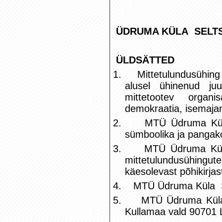
ÜDRUMA KÜLA SELTSI
ÜLDSÄTTED
1.
Mittetulundusühin
alusel ühinenud juur
mittetootev organi
demokraatia, isemajan
2.
MTÜ Üdruma Küla 
sümboolika ja pangak
3.
MTÜ Üdruma Küla
mittetulundusühingut
käesolevast põhikirjas
4.
MTÜ Üdruma Küla Se
5.
MTÜ Üdruma Küla 
Kullamaa vald 9070