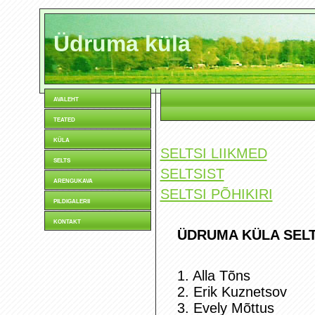
Üdruma küla
avaleht
teated
küla
SELTSI LIIKMED
selts
SELTSIST
arengukava
SELTSI PÕHIKIRI
pildigalerii
kontakt
ÜDRUMA KÜLA SELTS
1. Alla Tõns
2. Erik Kuznetsov
3. Evely Mõttus