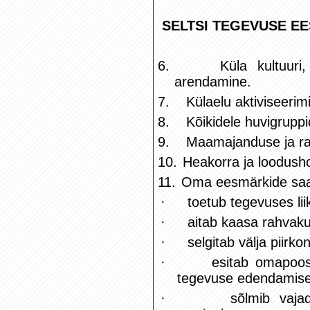
SELTSI TEGEVUSE E
6.
Küla kultuuri
arendamine.
7.
Külaelu aktiviseerim
8.
Kõikidele huvigrup
9.
Maamajanduse ja rah
10.
Heakorra ja loodusho
11.
Oma eesmärkide saa
·
toetub tegevuses li
·
aitab kaasa rahvaku
·
selgitab välja piirk
·
esitab omapoos
tegevuse edendamise
·
sõlmib vajad