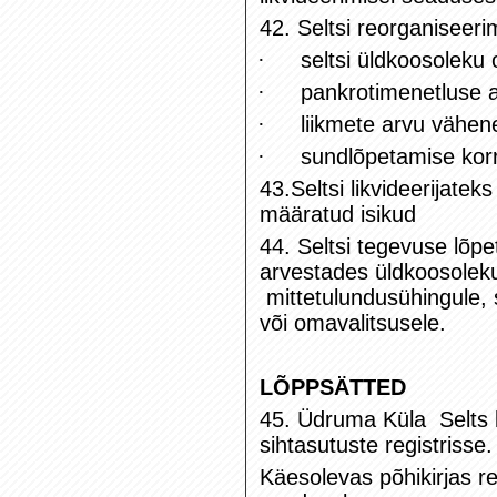
42. Seltsi reorganiseer
·
seltsi üldkoosoleku 
·
pankrotimenetluse a
·
liikmete arvu vähen
·
sundlõpetamise korr
43.Seltsi likvideerijatek
määratud isikud
44. Seltsi tegevuse lõpe
arvestades üldkoosolek
mittetulundusühingule, si
või omavalitsusele.
LÕPPSÄTTED
45. Üdruma Küla Selts k
sihtasutuste registrisse.
Käesolevas põhikirjas r